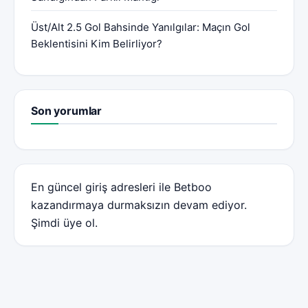
Üst/Alt 2.5 Gol Bahsinde Yanılgılar: Maçın Gol
Beklentisini Kim Belirliyor?
Son yorumlar
En güncel giriş adresleri ile
Betboo
kazandırmaya durmaksızın devam ediyor.
Şimdi üye ol.