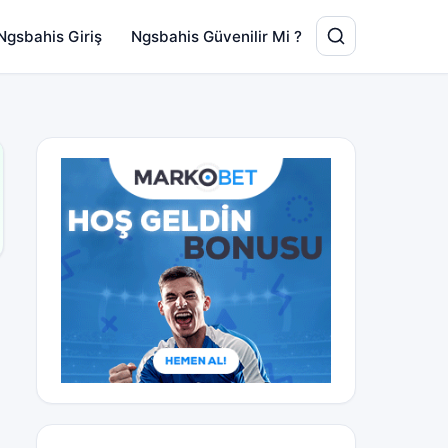
Ngsbahis Giriş
Ngsbahis Güvenilir Mi ?