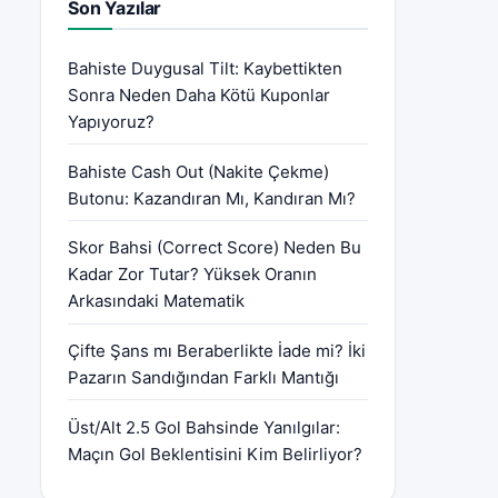
Son Yazılar
Bahiste Duygusal Tilt: Kaybettikten
Sonra Neden Daha Kötü Kuponlar
Yapıyoruz?
Bahiste Cash Out (Nakite Çekme)
Butonu: Kazandıran Mı, Kandıran Mı?
Skor Bahsi (Correct Score) Neden Bu
Kadar Zor Tutar? Yüksek Oranın
Arkasındaki Matematik
Çifte Şans mı Beraberlikte İade mi? İki
Pazarın Sandığından Farklı Mantığı
Üst/Alt 2.5 Gol Bahsinde Yanılgılar:
Maçın Gol Beklentisini Kim Belirliyor?