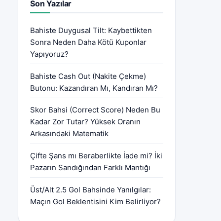
Son Yazılar
Bahiste Duygusal Tilt: Kaybettikten
Sonra Neden Daha Kötü Kuponlar
Yapıyoruz?
Bahiste Cash Out (Nakite Çekme)
Butonu: Kazandıran Mı, Kandıran Mı?
Skor Bahsi (Correct Score) Neden Bu
Kadar Zor Tutar? Yüksek Oranın
Arkasındaki Matematik
Çifte Şans mı Beraberlikte İade mi? İki
Pazarın Sandığından Farklı Mantığı
Üst/Alt 2.5 Gol Bahsinde Yanılgılar:
Maçın Gol Beklentisini Kim Belirliyor?