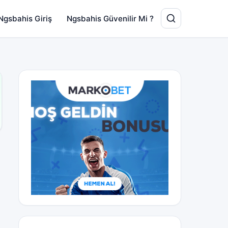
Ngsbahis Giriş
Ngsbahis Güvenilir Mi ?