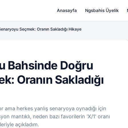
Anasayfa
Ngsbahis Üyelik
 Senaryoyu Seçmek: Oranın Sakladığı Hikaye
onu Bahsinde Doğru
: Oranın Sakladığı
r ama herkes yanlış senaryoya oynadığı için
on mantıklı, neden bazı favorilerin 'X/1' oranı
riyle açıkladım.