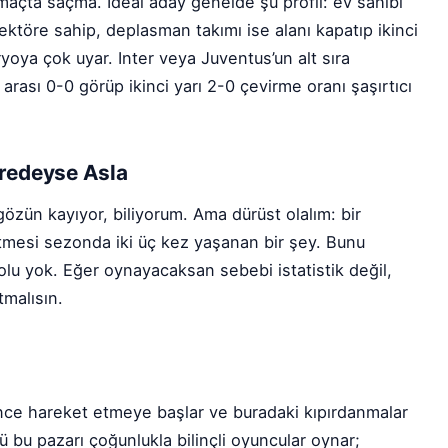
 maçta saçma. İdeal aday genelde şu profil: ev sahibi
ektöre sahip, deplasman takımı ise alanı kapatıp ikinci
ryoya çok uyar. Inter veya Juventus’un alt sıra
arası 0-0 görüp ikinci yarı 2-0 çevirme oranı şaşırtıcı
eredeyse Asla
özün kayıyor, biliyorum. Ama dürüst olalım: bir
betmesi sezonda iki üç kez yaşanan bir şey. Bunu
lu yok. Eğer oynayacaksan sebebi istatistik değil,
tmalısın.
nce hareket etmeye başlar ve buradaki kıpırdanmalar
ü bu pazarı çoğunlukla bilinçli oyuncular oynar;