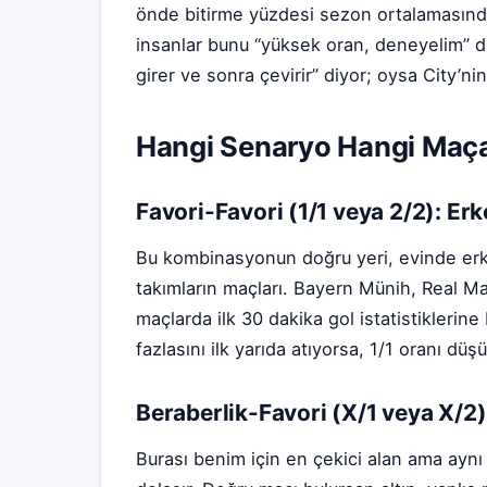
önde bitirme yüzdesi sezon ortalamasında 
insanlar bunu “yüksek oran, deneyelim” di
girer ve sonra çevirir” diyor; oysa City’ni
Hangi Senaryo Hangi Maça
Favori-Favori (1/1 veya 2/2): Er
Bu kombinasyonun doğru yeri, evinde erke
takımların maçları. Bayern Münih, Real Mad
maçlarda ilk 30 dakika gol istatistiklerin
fazlasını ilk yarıda atıyorsa, 1/1 oranı düş
Beraberlik-Favori (X/1 veya X/2)
Burası benim için en çekici alan ama aynı