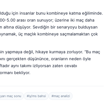
lduğu için insanlar bunu kombineye katma eğiliminde.
00-5.00 arası oran sunuyor; üzerine iki maç daha
un altına düşüyor. Sevdiğin bir senaryoyu bulduysan
le oynamak, üç maçlık kombineye saçmalamaktan çok
in yapmaya değil, hikaye kurmaya zorluyor. “Bu maç
abını gerçekten düşününce, oranların neden öyle
tadır aynı takımı izliyorsan zaten cevabı
sormanı bekliyor.
k yarı maç sonu
#iy/ms bahsi
#maç analizi