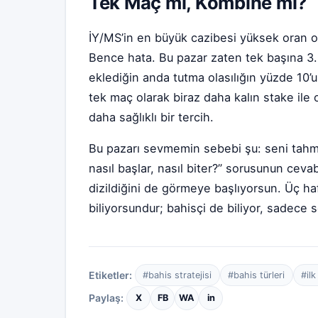
Tek Maç mı, Kombine mi?
İY/MS’in en büyük cazibesi yüksek oran o
Bence hata. Bu pazar zaten tek başına 3.
eklediğin anda tutma olasılığın yüzde 10’
tek maç olarak biraz daha kalın stake i
daha sağlıklı bir tercih.
Bu pazarı sevmemin sebebi şu: seni tahm
nasıl başlar, nasıl biter?” sorusunun cev
dizildiğini de görmeye başlıyorsun. Üç haf
biliyorsundur; bahisçi de biliyor, sadece 
Etiketler:
#bahis stratejisi
#bahis türleri
#il
Paylaş:
X
FB
WA
in