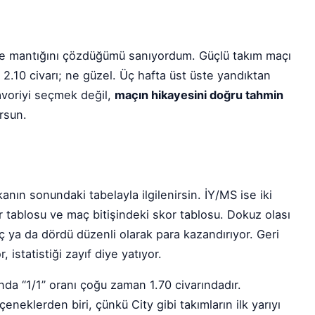
mde mantığını çözdüğümü sanıyordum. Güçlü takım maçı
a 2.10 civarı; ne güzel. Üç hafta üst üste yandıktan
favoriyi seçmek değil,
maçın hikayesini doğru tahmin
orsun.
ın sonundaki tabelayla ilgilenirsin. İY/MS ise iki
or tablosu ve maç bitişindeki skor tablosu. Dokuz olası
ya da dördü düzenli olarak para kazandırıyor. Geri
 istatistiği zayıf diye yatıyor.
da “1/1” oranı çoğu zaman 1.70 civarındadır.
klerden biri, çünkü City gibi takımların ilk yarıyı