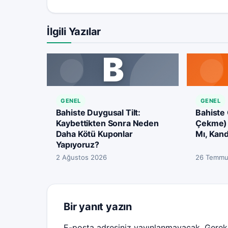
İlgili Yazılar
B
GENEL
GENEL
Bahiste Duygusal Tilt:
Bahiste
Kaybettikten Sonra Neden
Çekme) 
Daha Kötü Kuponlar
Mı, Kand
Yapıyoruz?
2 Ağustos 2026
26 Temmu
Bir yanıt yazın
E-posta adresiniz yayınlanmayacak.
Gerekl