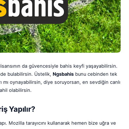
isansının da güvencesiyle bahis keyfi yaşayabilirsin.
de bulabilirsin. Üstelik,
Ngsbahis
bunu cebinden tek
 mı oynayabilirsin, diye soruyorsan, en sevdiğin canlı
il olabilirsin.
iş Yapılır?
apı. Mozilla tarayıcını kullanarak hemen bize uğra ve